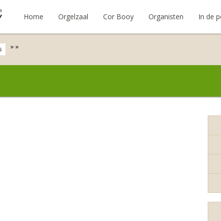
Home
Orgelzaal
Cor Booy
Organisten
In de p
»
»
s