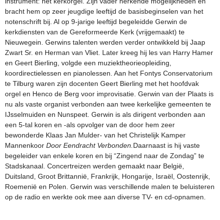
instrument: het kerkorgel. Zijn vader herkende mogelijkheden en
bracht hem op zeer jeugdige leeftijd de basisbeginselen van het
notenschrift bij. Al op 9-jarige leeftijd begeleidde Gerwin de
kerkdiensten van de Gereformeerde Kerk (vrijgemaakt) te
Nieuwegein. Gerwins talenten werden verder ontwikkeld bij Jaap
Zwart Sr. en Herman van Vliet. Later kreeg hij les van Harry Hamer
en Geert Bierling, volgde een muziektheorieopleiding,
koordirectielessen en pianolessen. Aan het Fontys Conservatorium
te Tilburg waren zijn docenten Geert Bierling met het hoofdvak
orgel en Henco de Berg voor improvisatie. Gerwin van der Plaats is
nu als vaste organist verbonden aan twee kerkelijke gemeenten te
IJsselmuiden en Nunspeet. Gerwin is als dirigent verbonden aan
een 5-tal koren en -als opvolger van de door hem zeer
bewonderde Klaas Jan Mulder- van het Christelijk Kamper
Mannenkoor
Door Eendracht Verbonden.
Daarnaast is hij vaste
begeleider van enkele koren en bij “Zingend naar de Zondag” te
Stadskanaal. Concertreizen werden gemaakt naar België,
Duitsland, Groot Brittannië, Frankrijk, Hongarije, Israël, Oostenrijk,
Roemenië en Polen. Gerwin was verschillende malen te beluisteren
op de radio en werkte ook mee aan diverse TV- en cd-opnamen.