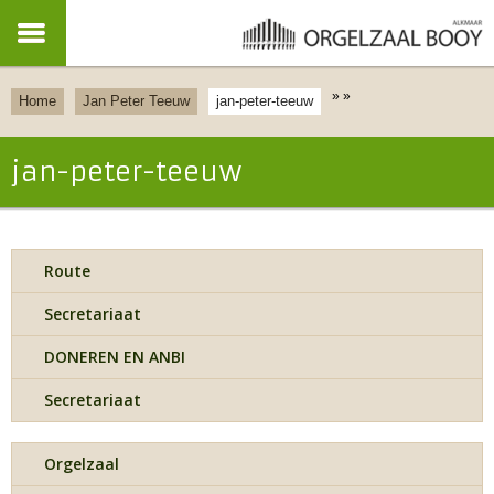
»
»
Home
Jan Peter Teeuw
jan-peter-teeuw
jan-peter-teeuw
Route
Secretariaat
DONEREN EN ANBI
Secretariaat
Orgelzaal